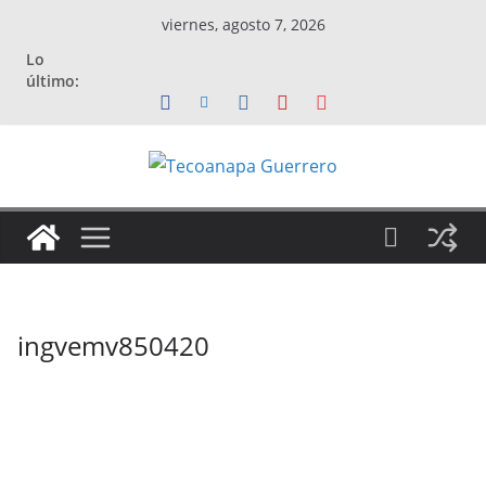
Saltar
viernes, agosto 7, 2026
al
Lo
contenido
último:
ingvemv850420
ingvemv
850420