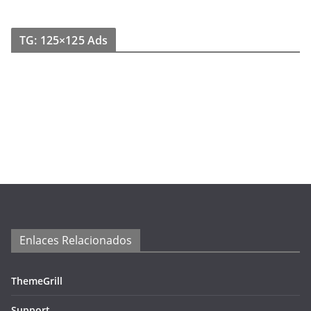
TG: 125×125 Ads
Enlaces Relacionados
ThemeGrill
Support