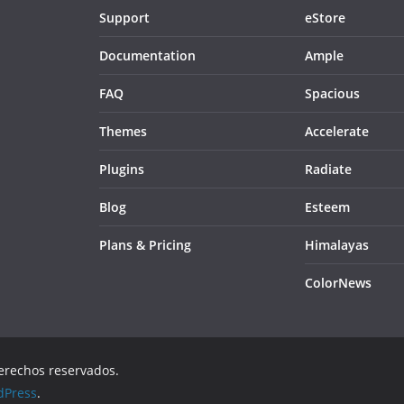
Support
eStore
Documentation
Ample
FAQ
Spacious
Themes
Accelerate
Plugins
Radiate
Blog
Esteem
Plans & Pricing
Himalayas
ColorNews
derechos reservados.
dPress
.