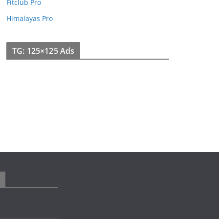
Fitclub Pro
Himalayas Pro
TG: 125×125 Ads