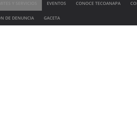
ITES Y SERVICIOS
EVENTOS
CONOCE TECOANAPA
CO
N DE DENUNCIA
GACETA