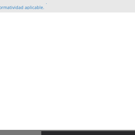
ión relativa a la deuda pública, en
ormatividad aplicable.
ación Contable Primer Trimestre 2022
A EJECUCIÓN Y CONTRATACIÓN DE OBRAS
2021
E LA LEY DE TRANSPARENCIA Y ACCESO A
N PÚBLICA DEL ESTADO DE GUERRERO