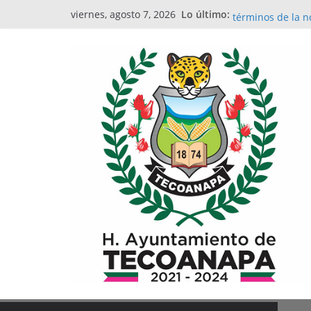
Saltar
XXII. La informac
Lo último:
viernes, agosto 7, 2026
términos de la n
al
Estados e Inform
contenido
MANUAL PARA L
PUBLICAS
Ejercicio Fiscal 
CUMPLIMIENTO D
LA INFORMACIÓ