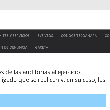
ITES Y SERVICIOS
EVENTOS
CONOCE TECOANAPA
CO
N DE DENUNCIA
GACETA
 de las auditorías al ejercicio
igado que se realicen y, en su caso, las
.