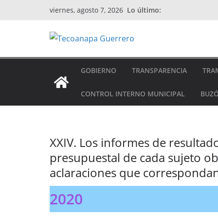
Saltar
Lo último:
viernes, agosto 7, 2026
al
contenido
GOBIERNO
TRANSPARENCIA
TRAM
CONTROL INTERNO MUNICIPAL
BUZÓ
XXIV. Los informes de resultados
presupuestal de cada sujeto obl
aclaraciones que correspondan
2020