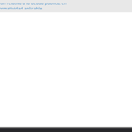
ión relativa a la deuda pública, en
ormatividad aplicable.
ación Contable Primer Trimestre 2022
A EJECUCIÓN Y CONTRATACIÓN DE OBRAS
2021
E LA LEY DE TRANSPARENCIA Y ACCESO A
N PÚBLICA DEL ESTADO DE GUERRERO