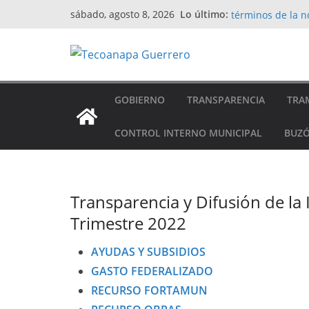
XXII. La informac
Saltar
Lo último:
sábado, agosto 8, 2026
términos de la n
al
Estados e Inform
contenido
MANUAL PARA L
PUBLICAS
Ejercicio Fiscal 
CUMPLIMIENTO D
GOBIERNO
TRANSPARENCIA
TRAM
LA INFORMACIÓ
CONTROL INTERNO MUNICIPAL
BUZÓ
Transparencia y Difusión de la
Trimestre 2022
AYUDAS Y SUBSIDIOS
GASTO FEDERALIZADO
RECURSO FORTAMUN