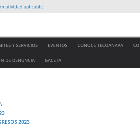
ón relativa a la deuda pública, en
rmatividad aplicable.
ación Contable Primer Trimestre 2022
 EJECUCIÓN Y CONTRATACIÓN DE OBRAS
021
 LA LEY DE TRANSPARENCIA Y ACCESO A
ITES Y SERVICIOS
EVENTOS
CONOCE TECOANAPA
CO
 PÚBLICA DEL ESTADO DE GUERRERO
N DE DENUNCIA
GACETA
A
23
GRESOS 2023