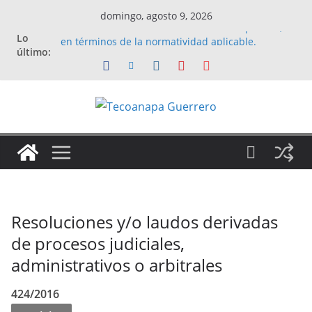
Saltar
domingo, agosto 9, 2026
al
XXII. La información relativa a la deuda pública,
Lo
en términos de la normatividad aplicable.
contenido
último:
Estados e Información Contable Primer Trimestre
2022
MANUAL PARA LA EJECUCIÓN Y CONTRATACIÓN
DE OBRAS PUBLICAS
Ejercicio Fiscal 2021
CUMPLIMIENTO DE LA LEY DE TRANSPARENCIA Y
ACCESO A LA INFORMACIÓN PÚBLICA DEL ESTADO
DE GUERRERO
Resoluciones y/o laudos derivadas
de procesos judiciales,
administrativos o arbitrales
424/2016