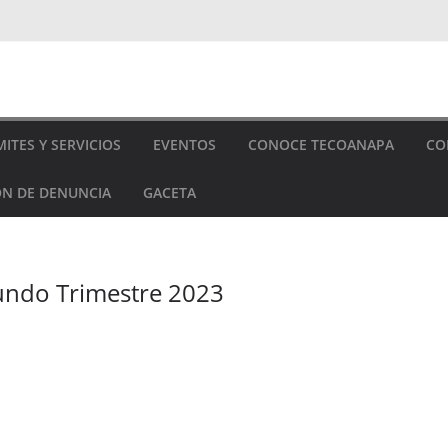
ITES Y SERVICIOS
EVENTOS
CONOCE TECOANAPA
CO
N DE DENUNCIA
GACETA
undo Trimestre 2023