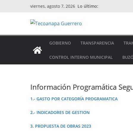
Saltar
Lo último:
viernes, agosto 7, 2026
al
contenido
GOBIERNO
TRANSPARENCIA
TRAM
CONTROL INTERNO MUNICIPAL
BUZÓ
Información Programática Seg
1.- GASTO POR CATEGORÍA PROGRAMATICA
2.- INDICADORES DE GESTION
3. PROPUESTA DE OBRAS 2023