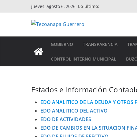
Saltar
Lo último:
jueves, agosto 6, 2026
al
contenido
GOBIERNO
TRANSPARENCIA
TRAM
CONTROL INTERNO MUNICIPAL
BUZÓ
Estados e Información Contab
EDO ANALITICO DE LA DEUDA Y OTROS 
EDO ANALITICO DEL ACTIVO
EDO DE ACTIVIDADES
EDO DE CAMBIOS EN LA SITUACION FIN
EDO DE FLUJOS DE EFECTIVO