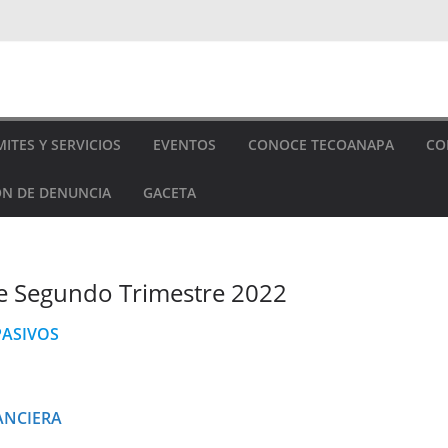
ITES Y SERVICIOS
EVENTOS
CONOCE TECOANAPA
CO
N DE DENUNCIA
GACETA
le Segundo Trimestre 2022
PASIVOS
ANCIERA